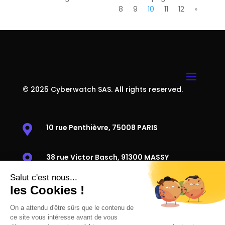
8
9
10
11
12
»
© 2025 Cyberwatch SAS. All rights reserved.
10 rue Penthièvre, 75008 PARIS

38 rue Victor Basch, 91300 MASSY

+33 1 85 08 69 79
