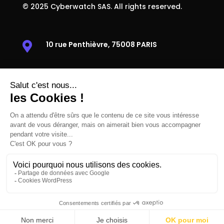
© 2025 Cyberwatch SAS. All rights reserved.
10 rue Penthièvre, 75008 PARIS

38 rue Victor Basch, 91300 MASSY

+33 1 85 08 69 79

contact@cyberwatch.fr
