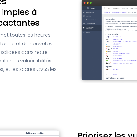
es
 simples à
mpactantes
rnet toutes les heures
ttaque et de nouvelles
nsolidées dans notre
fier les vulnérabilités
s, et les scores CVSS les
Priorisez les v