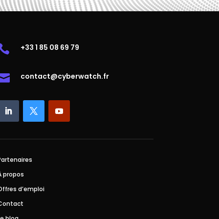
+33 1 85 08 69 79

contact@cyberwatch.fr

Partenaires
À propos
Offres d’emploi
Contact
Le blog