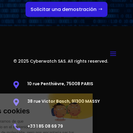
Solicitar una demostración
© 2025 Cyberwatch SAS. All rights reserved.
10 rue Penthièvre, 75008 PARIS

38 rue Victor Basch, 91300 MASSY

+33 1 85 08 69 79
