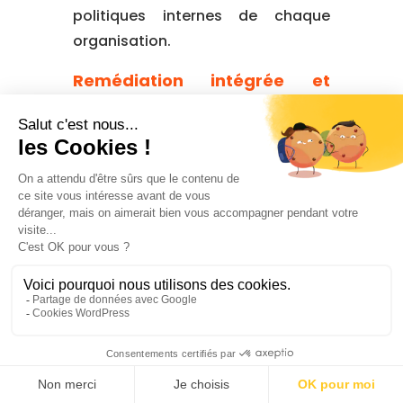
politiques internes de chaque
organisation.
Remédiation intégrée et
intégrations ITSM
Cyberwatch fournit des
actions
correctives précises, basées sur
les bulletins officiels des
éditeurs
. Chaque
recommandation indique la
version corrigée ou le patch à
appliquer, en tenant compte des
spécificités des systèmes,
notamment les branches propres
aux distributions Linux.