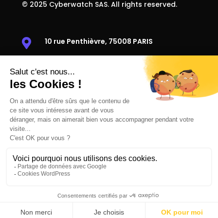
© 2025 Cyberwatch SAS. All rights reserved.
10 rue Penthièvre, 75008 PARIS

38 rue Victor Basch, 91300 MASSY

+33 1 85 08 69 79

contact@cyberwatch.fr
