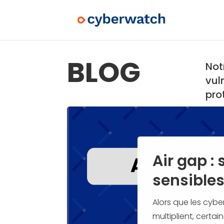
BLOG
Not
vul
pro
Air gap :
sensible
Alors que les cyb
multiplient, certa