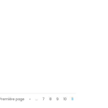
 Première page
«
…
7
8
9
10
11