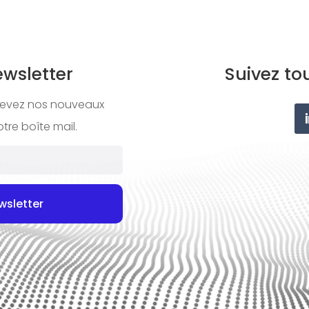
wsletter
Suivez to
ecevez nos nouveaux
tre boîte mail.
wsletter