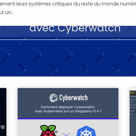
otalement leurs systèmes critiques du reste du monde numér
r un...