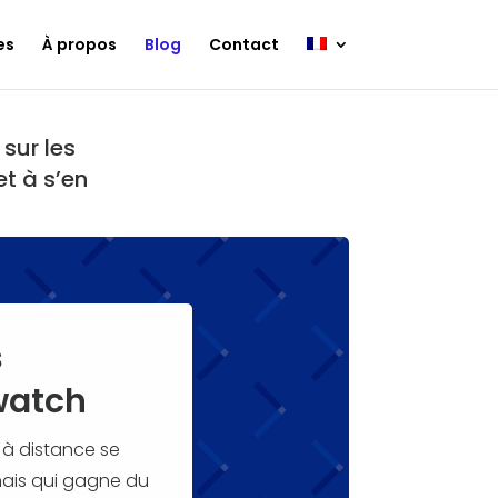
es
À propos
Blog
Contact
 sur les
 et
à s’en
s
watch
 à distance se
 mais qui gagne du