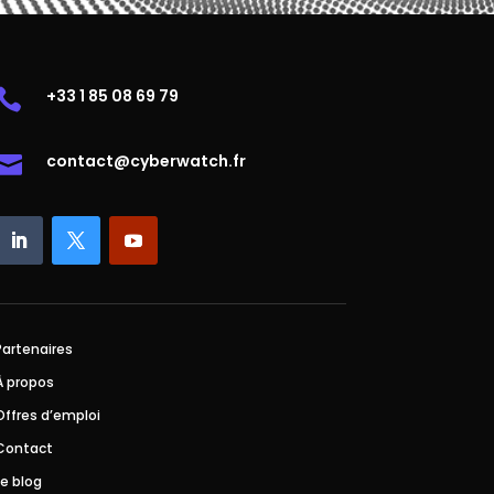
+33 1 85 08 69 79

contact@cyberwatch.fr

Partenaires
À propos
Offres d’emploi
Contact
Le blog