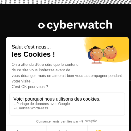
Mentions légales
© 2025 Cyberwatch SAS. All rights
reserved.
Accueil
Notre plateforme
Cyberwatch Vulnerability Manager
Fonctionnalités Vulnerability Manager
Cyberwatch Compliance Manager