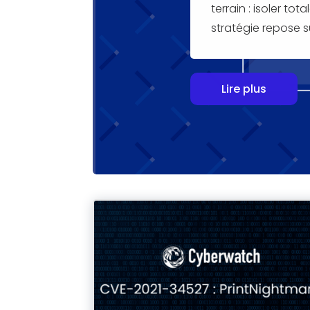
terrain : isoler t
stratégie repose su
Lire plus