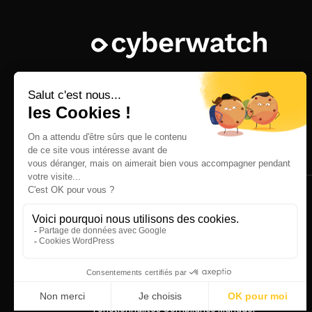
Mentions légales
© 2025 Cyberwatch SAS. All rights
reserved.
Accueil
Notre plateforme
Cyberwatch Vulnerability Manager
Fonctionnalités Vulnerability Manager
Cyberwatch Compliance Manager
Fonctionnalités Compliance Manager