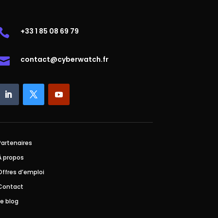
+33 1 85 08 69 79

contact@cyberwatch.fr

Partenaires
À propos
Offres d’emploi
Contact
Le blog