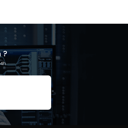
 ?
4h.